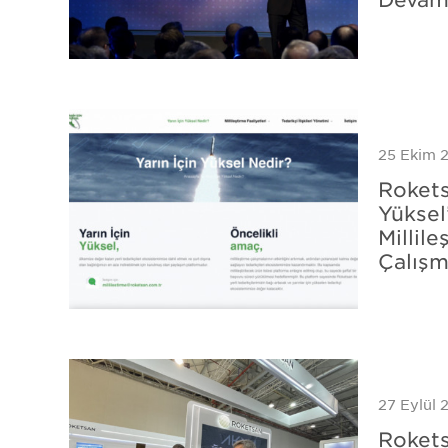
25 Ekim 
Rokets
Yüksel
Millile
Çalışm
27 Eylül 
Rokets