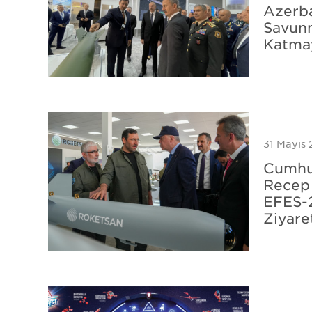
Azerba
Savun
Katmay
31 Mayıs
Cumhu
Recep 
EFES-2
Ziyaret