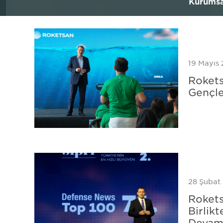
Kurumsa
UÇUŞ TEST
KALİBRASYON
EMI / EMC TEST
LABORATUVAR TEST
19 Mayıs
Rokets
Gençle
28 Şubat
Rokets
Birlik
Devam