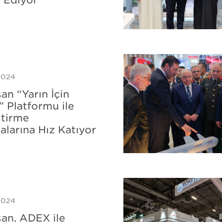
TAKTİK Füze Silah Sistemi
MAM-C Mini Akıllı Mühimmat
MAM-L Mini Akıllı Mühimmat
MAM-T Akıllı Mühimmat
TEBER Güdüm Kiti
2024
LAÇİN Güdüm Kiti ve LAÇİN POD (L-POD)
an “Yarın İçin
ELÇİN Lazer Güdüm Kiti
” Platformu ile
ştirme
alarına Hız Katıyor
2024
an, ADEX ile