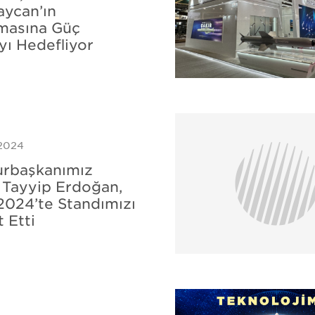
ycan’ın
masına Güç
ı Hedefliyor
 2024
rbaşkanımız
Tayyip Erdoğan,
024’te Standımızı
 Etti