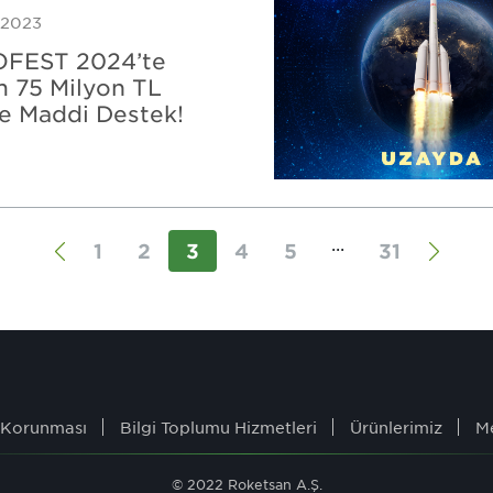
 2023
FEST 2024’te
 75 Milyon TL
e Maddi Destek!
...
1
2
3
4
5
31
n Korunması
Bilgi Toplumu Hizmetleri
Ürünlerimiz
M
© 2022 Roketsan A.Ş.