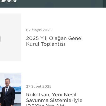
ümanlar
h
07 Mayıs 2025
2025 Yılı Olağan Genel
Kurul Toplantısı
27 Şubat 2025
Roketsan, Yeni Nesil
Savunma Sistemleriyle
IDEX’te Yer Aldı