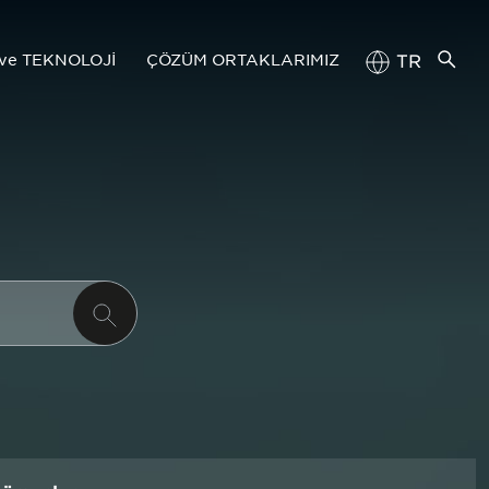
ve TEKNOLOJİ
ÇÖZÜM ORTAKLARIMIZ
TR
EN
eknoloji Yönetimi
Tedarik Zinciri Portalı
imiz
Başvuru Kılavuzu