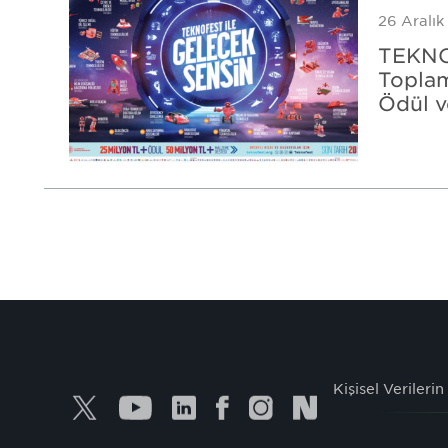
26 Aralık
TEKNO
Toplam
Ödül v
Kişisel Verileri