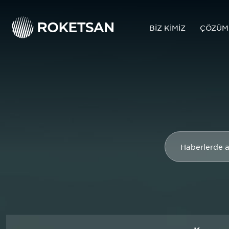
BİZ KİMİZ
ÇÖZÜM
ÜRÜNLERİMİZ
KARA SİSTEMLERİ
Hakkımızda
HİZMETLERİMİZ
HAVA SAVUNMA SİSTEMLERİ
Politikalarımız
DENİZ SİSTEMLERİ
HASSAS GÜDÜMLÜ
Etik İlkelerimiz
SİSTEMLER
UZAY PROJELERİ
BALİSTİK KORUMA
SİSTEMLERİ
ALT SİSTEMLER
ÇEVRESEL TEST
BALİSTİK TEST