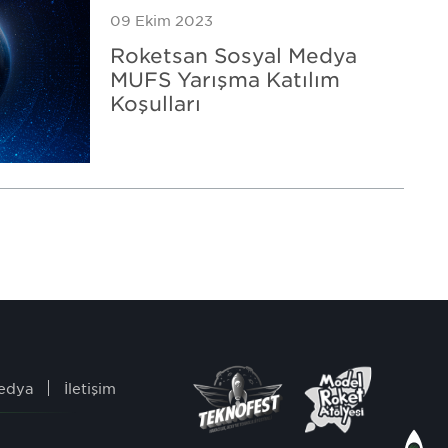
09 Ekim 2023
Roketsan Sosyal Medya
MUFS Yarışma Katılım
Koşulları
edya
İletişim