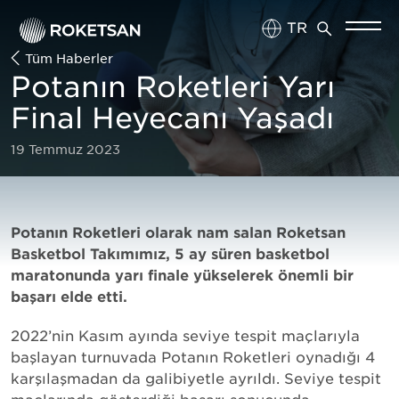
TR
Tüm Haberler
EN
Potanın Roketleri Yarı
Final Heyecanı Yaşadı
19 Temmuz 2023
Potanın Roketleri olarak nam salan Roketsan
Basketbol Takımımız, 5 ay süren basketbol
maratonunda yarı finale yükselerek önemli bir
başarı elde etti.
2022’nin Kasım ayında seviye tespit maçlarıyla
başlayan turnuvada Potanın Roketleri oynadığı 4
karşılaşmadan da galibiyetle ayrıldı. Seviye tespit