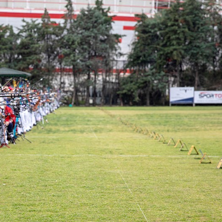
TAKTİK Füze Silah Sistemi
MAM-C Mini Akıllı Mühimmat
MAM-L Mini Akıllı Mühimmat
MAM-T Akıllı Mühimmat
TEBER Güdüm Kiti
LAÇİN Güdüm Kiti ve LAÇİN POD (L-POD)
ELÇİN Lazer Güdüm Kiti