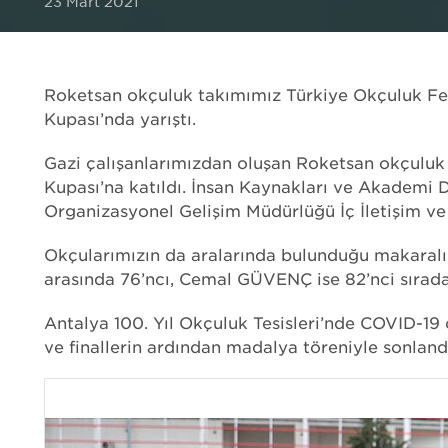
23 Mart 2021
UÇUŞ TEST
KALİBRASYON
EMI / EMC TEST
Roketsan okçuluk takımımız Türkiye Okçuluk Fede
LABORATUVAR TEST
Kupası’nda yarıştı.
Gazi çalışanlarımızdan oluşan Roketsan okçuluk
Kupası’na katıldı. İnsan Kaynakları ve Akademi
Organizasyonel Gelişim Müdürlüğü İç İletişim ve
Okçularımızın da aralarında bulunduğu makaralı
arasında 76’ncı, Cemal GÜVENÇ ise 82’nci sırada
Antalya 100. Yıl Okçuluk Tesisleri’nde COVID-19 
ve finallerin ardından madalya töreniyle sonland