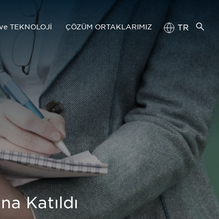
ve TEKNOLOJİ
ÇÖZÜM ORTAKLARIMIZ
TR
EN
eknoloji Yönetimi
Tedarik Zinciri Portalı
imiz
Başvuru Kılavuzu
na Katıldı