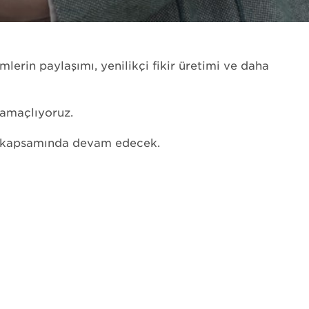
h
lerin paylaşımı, yenilikçi fikir üretimi ve daha
 amaçlıyoruz.
leri kapsamında devam edecek.