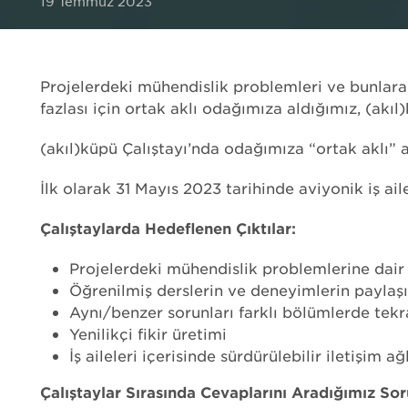
19 Temmuz 2023
UÇUŞ TEST
KALİBRASYON
EMI / EMC TEST
Projelerdeki mühendislik problemleri ve bunlara 
LABORATUVAR TEST
fazlası için ortak aklı odağımıza aldığımız, (akı
(akıl)küpü Çalıştayı’nda odağımıza “ortak aklı” 
İlk olarak 31 Mayıs 2023 tarihinde aviyonik iş ai
Çalıştaylarda Hedeflenen Çıktılar:
Projelerdeki mühendislik problemlerine dai
Öğrenilmiş derslerin ve deneyimlerin paylaş
Aynı/benzer sorunları farklı bölümlerde t
Yenilikçi fikir üretimi
İş aileleri içerisinde sürdürülebilir iletişim a
Çalıştaylar Sırasında Cevaplarını Aradığımız Sor