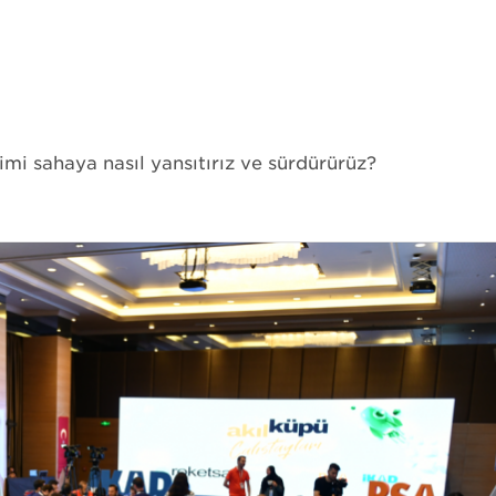
TAKTİK Füze Silah Sistemi
MAM-C Mini Akıllı Mühimmat
MAM-L Mini Akıllı Mühimmat
MAM-T Akıllı Mühimmat
TEBER Güdüm Kiti
şimi sahaya nasıl yansıtırız ve sürdürürüz?
LAÇİN Güdüm Kiti ve LAÇİN POD (L-POD)
ELÇİN Lazer Güdüm Kiti