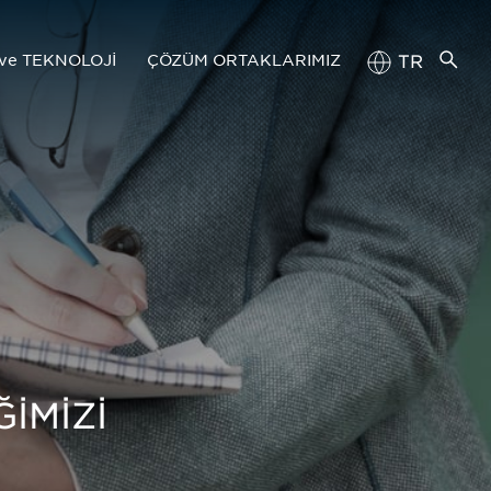
ve TEKNOLOJİ
ÇÖZÜM ORTAKLARIMIZ
TR
EN
eknoloji Yönetimi
Tedarik Zinciri Portalı
imiz
Başvuru Kılavuzu
ĞİMİZİ